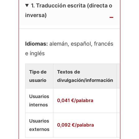
1. Traducción escrita (directa o
inversa)
Idiomas:
alemán, español, francés
e inglés
Tipo de
Textos de
Textos 
usuario
divulgación/información
investi
Usuarios
0,041 €/palabra
0,046 €
internos
Usuarios
0,092 €/palabra
0,123 €
externos